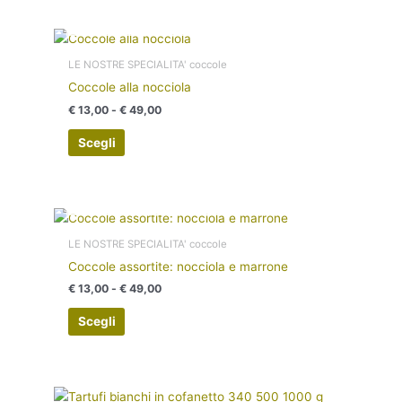
essere
ESAURITO
Fascia
scelte
Questo
di
nella
prodotto
prezzo:
LE NOSTRE SPECIALITA' coccole
pagina
ha
da
Coccole alla nocciola
€ 13,00
del
più
a
€
13,00
-
€
49,00
prodotto
varianti.
€ 49,00
Le
Scegli
opzioni
possono
essere
ESAURITO
Fascia
scelte
Questo
di
nella
prodotto
prezzo:
LE NOSTRE SPECIALITA' coccole
pagina
ha
da
Coccole assortite: nocciola e marrone
€ 13,00
del
più
a
€
13,00
-
€
49,00
prodotto
varianti.
€ 49,00
Le
Scegli
opzioni
possono
essere
Fascia
scelte
Questo