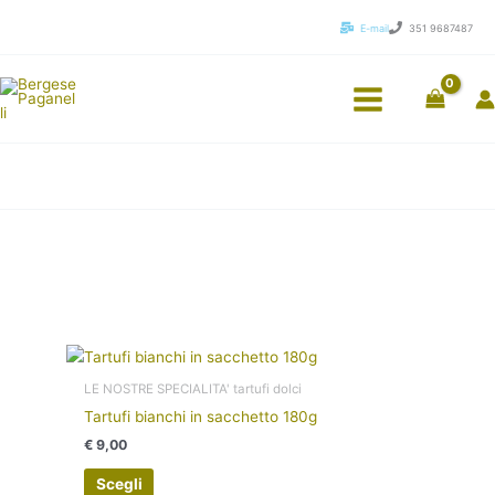
Vai
E-mail
351 9687487
al
contenuto
Questo
prodotto
LE NOSTRE SPECIALITA' tartufi dolci
ha
Tartufi bianchi in sacchetto 180g
più
€
9,00
varianti.
Le
Scegli