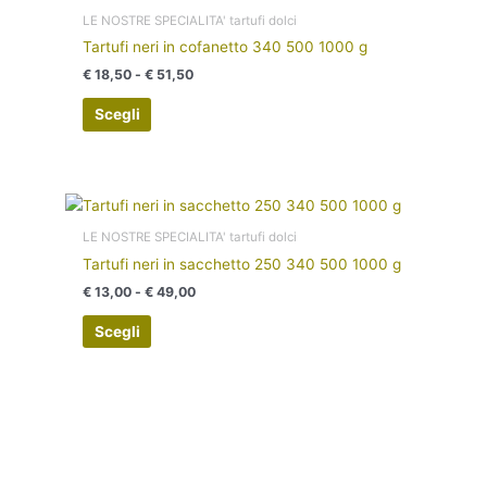
di
del
prodotto
prezzo:
LE NOSTRE SPECIALITA' tartufi dolci
prodotto
ha
da
Tartufi neri in cofanetto 340 500 1000 g
€ 18,50
più
a
€
18,50
-
€
51,50
varianti.
€ 51,50
Le
Scegli
opzioni
possono
essere
Fascia
scelte
Questo
di
nella
prodotto
prezzo:
LE NOSTRE SPECIALITA' tartufi dolci
pagina
ha
da
Tartufi neri in sacchetto 250 340 500 1000 g
€ 13,00
del
più
a
€
13,00
-
€
49,00
prodotto
varianti.
€ 49,00
Le
Scegli
opzioni
possono
essere
scelte
nella
pagina