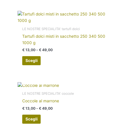
essere
scelte
Fascia
nella
Questo
di
pagina
prodotto
prezzo:
del
ha
da
LE NOSTRE SPECIALITA' tartufi dolci
€ 13,00
prodotto
più
Tartufi dolci misti in sacchetto 250 340 500
a
varianti.
€ 49,00
1000 g
Le
€
13,00
-
€
49,00
opzioni
possono
Scegli
essere
scelte
nella
ESAURITO
Fascia
pagina
Questo
di
del
prodotto
prezzo:
LE NOSTRE SPECIALITA' coccole
prodotto
ha
da
Coccole al marrone
€ 13,00
più
a
€
13,00
-
€
49,00
varianti.
€ 49,00
Le
Scegli
opzioni
possono