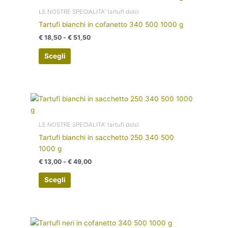
di
nella
prodotto
prezzo:
LE NOSTRE SPECIALITA' tartufi dolci
pagina
ha
da
Tartufi bianchi in cofanetto 340 500 1000 g
€ 18,50
del
più
a
€
18,50
-
€
51,50
prodotto
varianti.
€ 51,50
Le
Scegli
opzioni
possono
essere
Fascia
scelte
Questo
di
nella
prodotto
prezzo:
pagina
ha
da
LE NOSTRE SPECIALITA' tartufi dolci
€ 13,00
del
più
Tartufi bianchi in sacchetto 250 340 500
a
prodotto
varianti.
€ 49,00
1000 g
Le
€
13,00
-
€
49,00
opzioni
possono
Scegli
essere
scelte
nella
Fascia
pagina
Questo