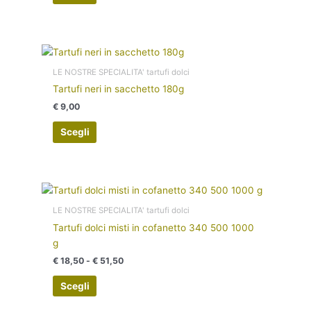
opzioni
possono
essere
scelte
Questo
nella
prodotto
LE NOSTRE SPECIALITA' tartufi dolci
pagina
ha
Tartufi neri in sacchetto 180g
del
più
€
9,00
prodotto
varianti.
Le
Scegli
opzioni
possono
essere
Fascia
scelte
Questo
di
nella
prodotto
prezzo:
LE NOSTRE SPECIALITA' tartufi dolci
pagina
ha
da
Tartufi dolci misti in cofanetto 340 500 1000
€ 18,50
del
più
g
a
prodotto
varianti.
€ 51,50
€
18,50
-
€
51,50
Le
opzioni
Scegli
possono