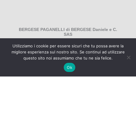
BERGESE PAGANELLI di BERGESE Daniele e C.
SAS
Utilizziamo i cookie per essere sicuri che tu possa avere la
Via Peveragno n. 33 12081 Beinette CN
migliore esperienza sul nostro sito. Se continui ad utilizzare
C.F. e P.IVA: 02764530040
questo sito noi assumiamo che tu ne sia felice.
Ok
INTERNET&Co. web agency
- Con
Kuaby
Visibilità - Sito web - Posizionamento online -
Social
×
MENU
Kuaby
Maggiore visibilità sui motori di ricerca
1
Prodotti alimentari locali: qualità, freschezza e valore del